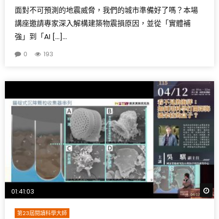
面對不可預測的地震威脅，我們的城市準備好了嗎？本場
講座邀請專家深入解構建築物震損原因，並從「實體補
強」到「AI […]...
0
193
W
01:41:03
第23屆閱讀科學大師