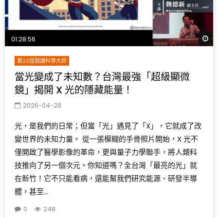
W
01:28:56
第23屆閱讀科學大師
當光變成了未知數？台灣最強「超級顯微
鏡」揭開 X 光的隱藏能量！
2026-04-28
光，是我們的日常；但當「光」遇見了「X」，它就成了改
變世界的未知力量。 從一張模糊的手骨照片開始，X 光不
僅開啟了醫學影像的革命，更與量子力學聯手，將人類科
技推向了另一個次元。你知道嗎？全台灣「最亮的光」就
在新竹！它不只能看病，還能幫我們研究能源、研發半導
體，甚至...
0
248