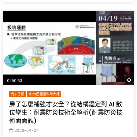
W
01:50:53
尚未分類
第23屆閱讀科學大師
房子怎麼補強才安全？從結構鑑定到 AI 數
位孿生：耐震防災技術全解析(耐震防災技
術面面觀)
2026-04-24