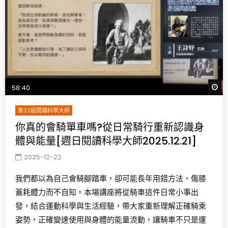
W
58:40
第23屆閱讀科學大師
你真的會騎單車嗎?從日常騎行重新認識身
體與能量[週日閱讀科學大師2025.12.21]
2025-12-22
我們都以為自己會騎腳踏車，卻可能長年用錯方法，傷膝
蓋耗體力而不自知。本場講座將從騎車這件日常小事出
發，結合運動科學與生活經驗，帶大家重新理解正確騎乘
姿勢，正確變速使用與身體的能量流動，讓騎車不只是運