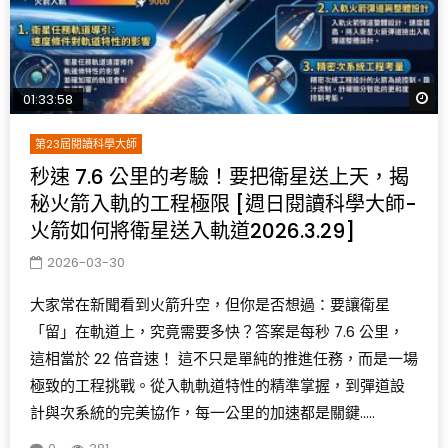
W
01:33:58
第23屆閱讀科學大師
秒速 7.6 公里的考驗！要把衛星送上天，揭
秘火箭入軌的工程極限 [週日閱讀科學大師-
火箭如何將衛星送入軌道2026.3.29]
2026-03-30
大家常在新聞看到火箭升空，但你是否想過：要讓衛星
「留」在軌道上，究竟需要多快？答案是每秒 7.6 公里，
這相當於 22 倍音速！ 這不只是單純的推進任務，而是一場
極致的工程挑戰。從入軌軌道特性的精準掌握，到彈道設
計與次系統的完美協作，每一公里的加速都是關鍵.....