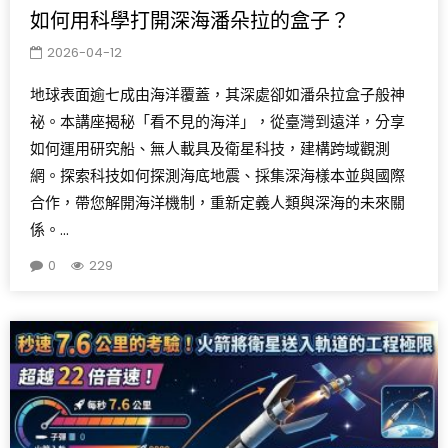
如何用科學打開深海潘朵拉的盒子？
2026-04-12
地球表面逾七成由海洋覆蓋，其深處卻如潘朵拉盒子般神
祕。本講座揭秘「看不見的海洋」，從臺灣到遠洋，分享
如何運用研究船、無人載具及衛星科技，建構跨域觀測
網。探索科技如何探測海底地震、採集深海樣本並與國際
合作，帶您解開海洋機制，重新定義人類與深海的未來關
係。...
0
229