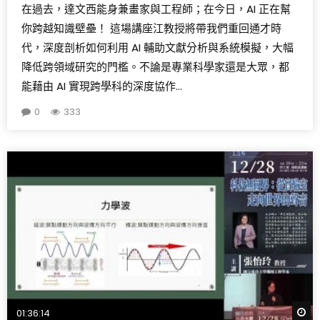
在過去，達文西能身兼畫家與工程師；在今日，AI 正在幫
你跨越知識壁壘！ 這場講座江教授將帶我們重回通才時
代，深度剖析如何利用 AI 輔助文獻分析與系統模擬，大幅
降低跨領域研究的門檻。不論是專業科學家還是大眾，都
能藉由 AI 實現跨學科的深度協作...
0
333
W
01:36:14